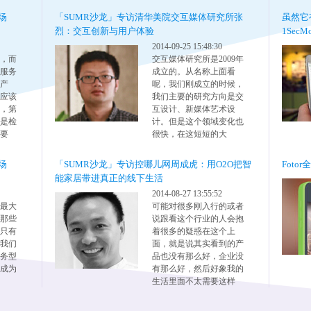
场
「SUMR沙龙」专访清华美院交互媒体研究所张
虽然它
烈：交互创新与用户体验
1Sec
2014-09-25 15:48:30
，而
交互媒体研究所是2009年
服务
成立的。从名称上面看
产
呢，我们刚成立的时候，
应该
我们主要的研究方向是交
，第
互设计、新媒体艺术设
是检
计。但是这个领域变化也
要
很快，在这短短的大
场
「SUMR沙龙」专访控哪儿网周成虎：用O2O把智
Foto
能家居带进真正的线下生活
2014-08-27 13:55:52
最大
可能对很多刚入行的或者
那些
说跟看这个行业的人会抱
只有
着很多的疑惑在这个上
我们
面，就是说其实看到的产
务型
品也没有那么好，企业没
成为
有那么好，然后好象我的
生活里面不太需要这样