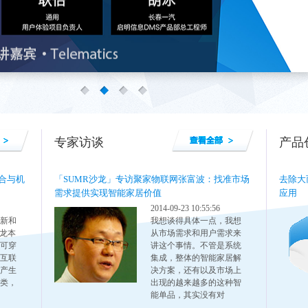
专家访谈
产品
合与机
「SUMR沙龙」专访聚家物联网张富波：找准市场
去除大
需求提供实现智能家居价值
应用
2014-09-23 10:55:56
新和
我想谈得具体一点，我想
沙龙本
从市场需求和用户需求来
可穿
讲这个事情。不管是系统
互联
集成，整体的智能家居解
产生
决方案，还有以及市场上
类，
出现的越来越多的这种智
能单品，其实没有对